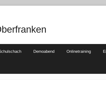
Oberfranken
Schulschach
Demoabend
Onlinetraining
E