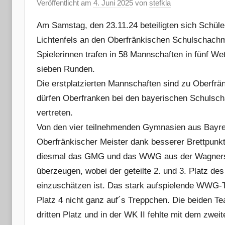
Veröffentlicht am
4. Juni 2025
von
stefkla
Am Samstag, den 23.11.24 beteiligten sich Schü
Lichtenfels an den Oberfränkischen Schulschachm
Spielerinnen trafen in 58 Mannschaften in fünf We
sieben Runden.
Die erstplatzierten Mannschaften sind zu Oberfrä
dürfen Oberfranken bei den bayerischen Schulsch
vertreten.
Von den vier teilnehmenden Gymnasien aus Bayreu
Oberfränkischer Meister dank besserer Brettpunkt
diesmal das GMG und das WWG aus der Wagnerst
überzeugen, wobei der geteilte 2. und 3. Platz d
einzuschätzen ist. Das stark aufspielende WWG-T
Platz 4 nicht ganz auf´s Treppchen. Die beiden 
dritten Platz und in der WK II fehlte mit dem zwei