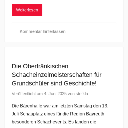
Weiterlesen
Kommentar hinterlassen
B
e
r
i
Die Oberfränkischen
c
Schacheinzelmeisterschaften für
h
Grundschüler sind Geschichte!
t
e
Veröffentlicht am
4. Juni 2025
von
stefkla
Die Bärenhalle war am letzten Samstag den 13.
Juli Schauplatz eines für die Region Bayreuth
besonderen Schachevents. Es fanden die