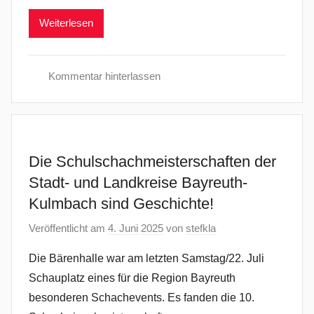
Weiterlesen
Kommentar hinterlassen
B
e
r
i
Die Schulschachmeisterschaften der
c
Stadt- und Landkreise Bayreuth-
h
Kulmbach sind Geschichte!
t
e
Veröffentlicht am
4. Juni 2025
von
stefkla
Die Bärenhalle war am letzten Samstag/22. Juli
Schauplatz eines für die Region Bayreuth
besonderen Schachevents. Es fanden die 10.