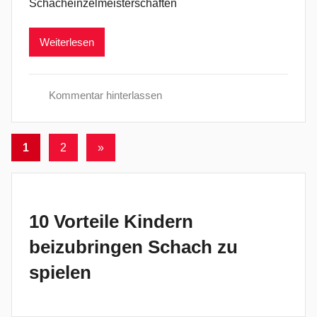
Schacheinzelmeisterschaften
Weiterlesen
Kommentar hinterlassen
B
e
Seitennummerierung
Nächste
1
2
»
r
Beiträge
der
i
c
Beiträge
h
10 Vorteile Kindern
t
e
beizubringen Schach zu
spielen